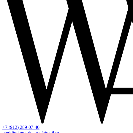
+7 (912) 289-07-40
weddingawards_ural@mail.ru