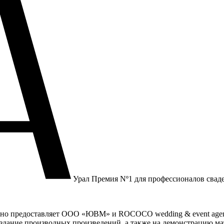
Урал
Премия Nº1 для профессионалов свад
здно предоставляет ООО «ЮВМ» и ROCOCO wedding & event age
оздание производных произведений, а также на демонстрацию ма