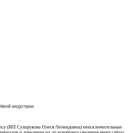
ебной индустрии
ncy (ИП Сухорукова Олеся Леонидовна) неисключительные
териалов и доведение их до всеобщего сведения через сайты