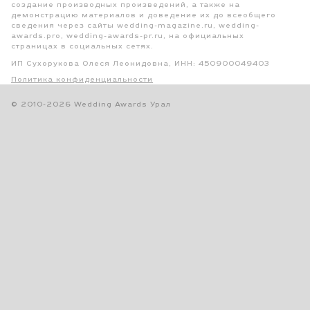
создание производных произведений, а также на
демонстрацию материалов и доведение их до всеобщего
сведения через сайты wedding-magazine.ru, wedding-
awards.pro, wedding-awards-pr.ru, на официальных
страницах в социальных сетях.
ИП Сухорукова Олеся Леонидовна, ИНН: 450900049403
Политика конфиденциальности
© 2010-2026 Wedding Awards Урал