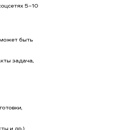
соцсетях 5−10
в может быть
акты задача,
готовки,
ты и др.)