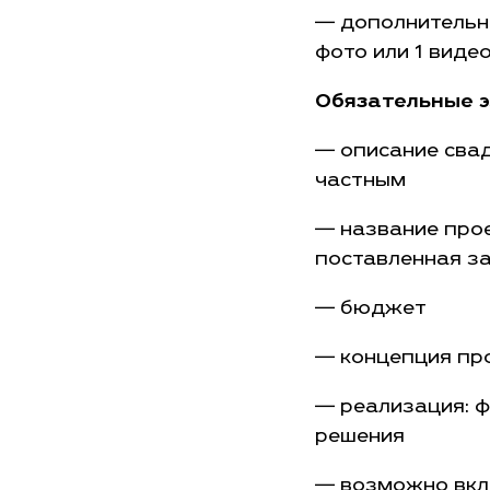
— дополнительн
фото или 1 виде
Обязательные 
— описание свад
частным
— название прое
поставленная з
— бюджет
— концепция пр
— реализация: ф
решения
— возможно вклю