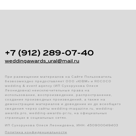
+7 (912) 289-07-40
weddingawards_ural@mail.ru
При размещении материалов на Сайте Пользователь
безвозмездно предоставляет ООО «ЮВМ» и ROCOCO
wedding & event agency (ИП Сухорукова Олеся
Леонидовна) неисключительные права на
использование, воспроизведение, распространение,
создание производных произведений, а также на
демонстрацию материалов и доведение их до всеобщего
сведения через сайты wedding-magazine.ru, wedding-
awards.pro, wedding-awards-pr.ru, на официальных
страницах в социальных сетях.
ИП Сухорукова Олеся Леонидовна, ИНН: 450900049403
Политика конфиденциальности